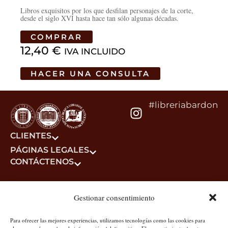
Libros exquisitos por los que desfilan personajes de la corte,
desde el siglo XVI hasta hace tan sólo algunas décadas.
COMPRAR
12,40
€
IVA INCLUIDO
HACER UNA CONSULTA
#libreriabardon
CLIENTES
PÁGINAS LEGALES
CONTÁCTENOS
Gestionar consentimiento
Para ofrecer las mejores experiencias, utilizamos tecnologías como las cookies para