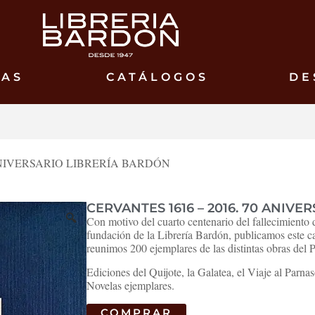
ÍAS
CATÁLOGOS
DE
 ANIVERSARIO LIBRERÍA BARDÓN
CERVANTES 1616 – 2016. 70 ANIV
🔍
Con motivo del cuarto centenario del fallecimiento 
fundación de la Librería Bardón, publicamos este c
reunimos 200 ejemplares de las distintas obras del P
Ediciones del Quijote, la Galatea, el Viaje al Parna
Novelas ejemplares.
COMPRAR