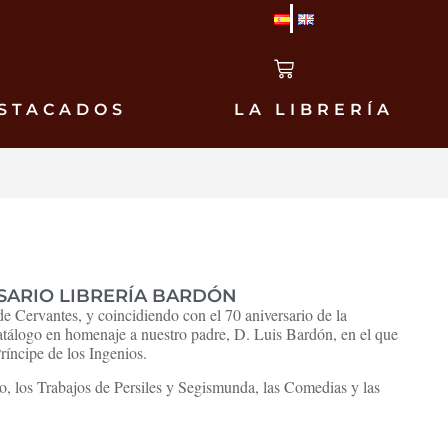
STACADOS
LA LIBRERÍA
ERSARIO LIBRERÍA BARDÓN
de Cervantes, y coincidiendo con el 70 aniversario de la
atálogo en homenaje a nuestro padre, D. Luis Bardón, en el que
ríncipe de los Ingenios.
so, los Trabajos de Persiles y Segismunda, las Comedias y las