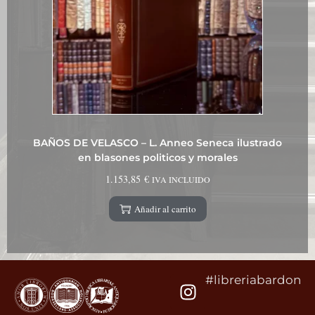
BAÑOS DE VELASCO – L. Anneo Seneca ilustrado
en blasones politicos y morales
1.153,85
€
IVA INCLUIDO
Añadir al carrito
#libreriabardon