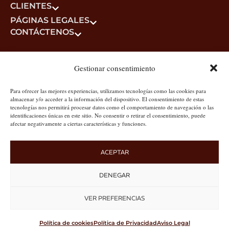
CLIENTES
PÁGINAS LEGALES
CONTÁCTENOS
Gestionar consentimiento
Para ofrecer las mejores experiencias, utilizamos tecnologías como las cookies para
almacenar y/o acceder a la información del dispositivo. El consentimiento de estas
tecnologías nos permitirá procesar datos como el comportamiento de navegación o las
identificaciones únicas en este sitio. No consentir o retirar el consentimiento, puede
afectar negativamente a ciertas características y funciones.
ACEPTAR
DENEGAR
VER PREFERENCIAS
Política de cookies
Política de Privacidad
Aviso Legal