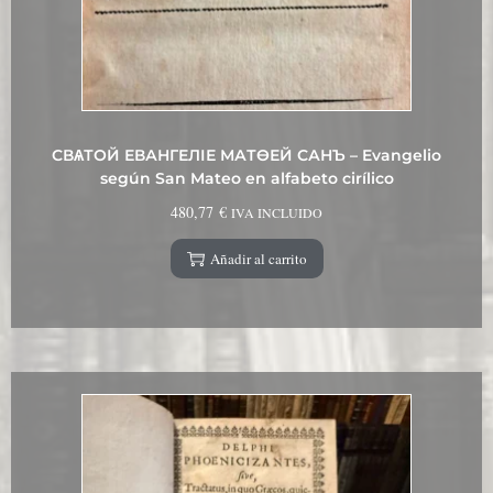
СВѦТОЙ ЕВАНГЕЛІЕ МАТѲЕЙ САНЪ – Evangelio
según San Mateo en alfabeto cirílico
480,77
€
IVA INCLUIDO
Añadir al carrito