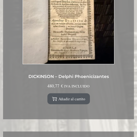
DICKINSON – Delphi Phoenicizantes
480,77
€
IVA INCLUIDO
Añadir al carrito