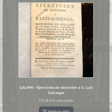
GALPIN – Ejercicios de devoción a S. Luis
Gonzaga
115,38
€
IVA INCLUIDO
Añadir al carrito