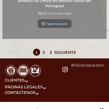
RIPANSO ou Officio da Semana Santa em
Portuguez
384,62
€
IVA INCLUIDO
Añadir al carrito
1
2
3
SIGUIENTE
#libreriabardon
CLIENTES
PÁGINAS LEGALES
CONTÁCTENOS