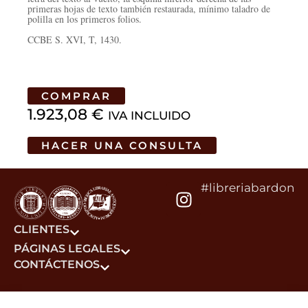
primeras hojas de texto también restaurada, mínimo taladro de
polilla en los primeros folios.
CCBE S. XVI, T, 1430.
COMPRAR
1.923,08
€
IVA INCLUIDO
HACER UNA CONSULTA
#libreriabardon
CLIENTES
PÁGINAS LEGALES
CONTÁCTENOS