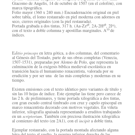
Giacomo de Angelis, 14 de octubre de 1507 (en el colofón), con
marca tipográfica.
Folio mayor (360 x 240 mm.) Encuadernación original en piel
sobre tabla, el lomo restaurado en piel moderna con adornos en
seco, cierres originales (con la piel restaurada).
Portada grabada a dos tintas, 317 h. (Aa-Zz¹⁰, 2A-2H¹⁰, 2I⁸),
10
con el texto a doble columna y apostillas marginales. A
de
índices.
E
ditio princeps
en letra gótica, a dos columnas, del comentario
al Génesis del Tostado, parte de sus obras completas (Venecia,
1507-1531), preparadas por Alonso de Polo, que r
epresenta la
culminación de la exégesis bíblica medieval-escolástica en
transición hacia el humanismo renacentista, valorada por su
erudición y por ser una de las más completas y modernas en su
tiempo.
Existen emisiones con el texto idéntico pero variantes de título y
sin las 10 hojas de índice. Este ejemplar las tiene pero carece de
las 2 h. de preliminares, y tiene portada xilográfica a dos tintas,
con gran escudo central timbrado con cruz y capelo episcopal en
marco renacentista decorado con motivos vegetales. En viñeta
inferior, xilografía apaisada representando a eruditos trabajando
en un
scriptorium
. También con preciosa ilustración xilográfica
al comienzo del texto (en 2A1), con el
incipit
a doble tinta.
Ejemplar restaurado, con la portada montada afectando alguna
letra del texto al vuelto, la esquina inferior derecha de las